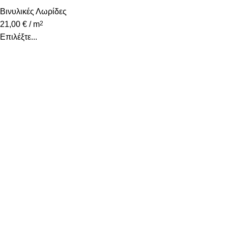
Βινυλικές Λωρίδες
21,00
€
/ m
2
Επιλέξτε...
Υψηλά επίπεδα ποιότητας και υπηρεσιών κάτω από την
εγγύηση που προσφέρει το όνομα Decostar Α.Ε.
Κατηγορίες
Χαλιά
Βινυλικές Λωρίδες
Laminate
Προγυαλισμένα Παρκέ
Επενδύσεις Τοίχου
Χρήσιμοι Σύνδεσμοι
Εταιρία
Επικοινωνήστε μαζί μας
Τρόποι Αποστολής