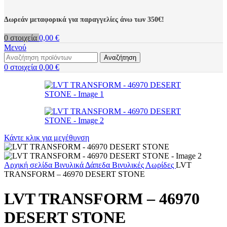
Δωρεάν μεταφορικά για παραγγελίες άνω των 350€!
0
στοιχεία
0,00
€
Μενού
Αναζήτηση
0
στοιχεία
0,00
€
Κάντε κλικ για μεγέθυνση
Αρχική σελίδα
Βινυλικά Δάπεδα
Βινυλικές Λωρίδες
LVT
TRANSFORM – 46970 DESERT STONE
LVT TRANSFORM – 46970
DESERT STONE