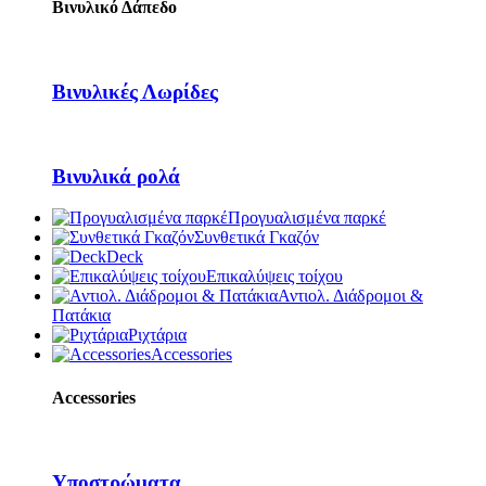
Βινυλικό Δάπεδο
Βινυλικές Λωρίδες
Βινυλικά ρολά
Προγυαλισμένα παρκέ
Συνθετικά Γκαζόν
Deck
Επικαλύψεις τοίχου
Αντιολ. Διάδρομοι &
Πατάκια
Ριχτάρια
Accessories
Accessories
Υποστρώματα