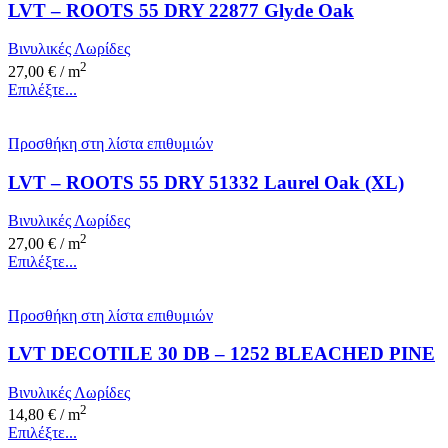
LVT – ROOTS 55 DRY 22877 Glyde Oak
Βινυλικές Λωρίδες
2
27,00
€
/ m
Επιλέξτε...
Προσθήκη στη λίστα επιθυμιών
LVT – ROOTS 55 DRY 51332 Laurel Oak (XL)
Βινυλικές Λωρίδες
2
27,00
€
/ m
Επιλέξτε...
Προσθήκη στη λίστα επιθυμιών
LVT DECOTILE 30 DB – 1252 BLEACHED PINE
Βινυλικές Λωρίδες
2
14,80
€
/ m
Επιλέξτε...