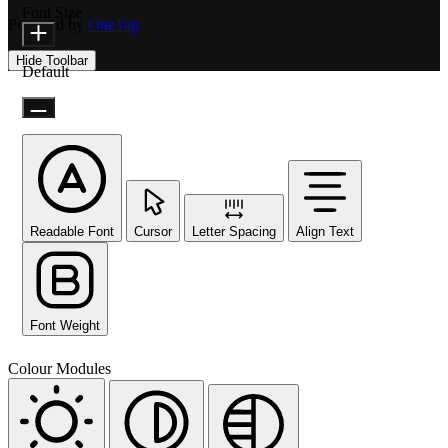
Font Size
Powered by
OneTap
Hide Toolbar
Default
Readable Font
Cursor
Letter Spacing
Align Text
Font Weight
Colour Modules