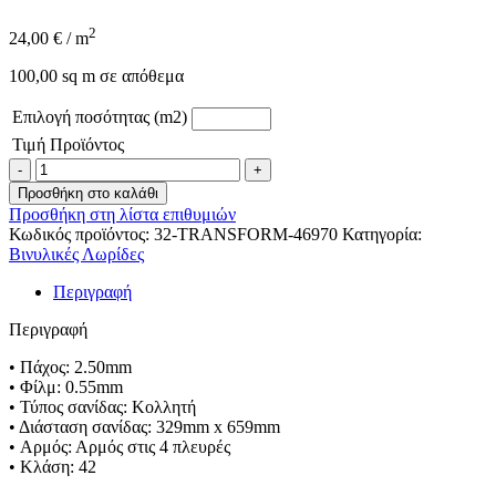
2
24,00
€
/ m
100,00 sq m σε απόθεμα
Επιλογή ποσότητας (m2)
Τιμή Προϊόντος
LVT
TRANSFORM
Προσθήκη στο καλάθι
-
Προσθήκη στη λίστα επιθυμιών
46970
Κωδικός προϊόντος:
32-TRANSFORM-46970
Κατηγορία:
DESERT
Βινυλικές Λωρίδες
STONE
ποσότητα
Περιγραφή
Περιγραφή
• Πάχος: 2.50mm
• Φίλμ: 0.55mm
• Τύπος σανίδας: Κολλητή
• Διάσταση σανίδας: 329mm x 659mm
• Αρμός: Αρμός στις 4 πλευρές
• Κλάση: 42