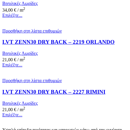
Βινυλικές Λωρίδες
2
34,00
€
/ m
Επιλέξτε...
Προσθήκη στη λίστα επιθυμιών
LVT ZENN30 DRY BACK – 2219 ORLANDO
Βινυλικές Λωρίδες
2
21,00
€
/ m
Επιλέξτε...
Προσθήκη στη λίστα επιθυμιών
LVT ZENN30 DRY BACK – 2227 RIMINI
Βινυλικές Λωρίδες
2
21,00
€
/ m
Επιλέξτε...
Υψηλά επίπεδα ποιότητας και υπηρεσιών κάτω από την εγγύηση