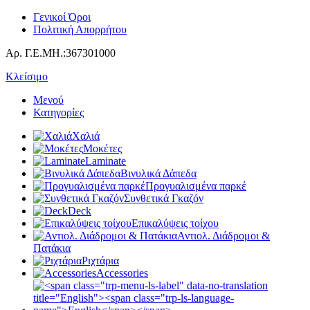
Γενικοί Όροι
Πολιτική Απορρήτου
Αρ. Γ.Ε.ΜΗ.:367301000
Κλείσιμο
Μενού
Κατηγορίες
Χαλιά
Μοκέτες
Laminate
Βινυλικά Δάπεδα
Προγυαλισμένα παρκέ
Συνθετικά Γκαζόν
Deck
Επικαλύψεις τοίχου
Αντιολ. Διάδρομοι &
Πατάκια
Ριχτάρια
Accessories