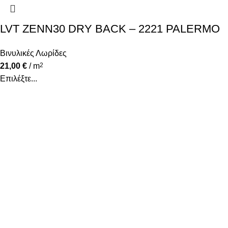
LVT ZENN30 DRY BACK – 2221 PALERMO
Βινυλικές Λωρίδες
21,00
€
/ m
2
Επιλέξτε...
Υψηλά επίπεδα ποιότητας και υπηρεσιών κάτω από την
εγγύηση που προσφέρει το όνομα Decostar Α.Ε.
Κατηγορίες
Χαλιά
Βινυλικές Λωρίδες
Laminate
Προγυαλισμένα Παρκέ
Επενδύσεις Τοίχου