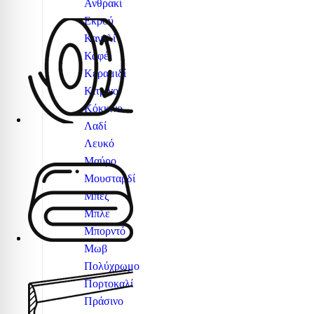
Ανθρακί
Εκρού
Κανελί
Καφέ
Κεραμιδί
Κίτρινο
Κόκκινο
Λαδί
Λευκό
Μαύρο
Μουσταρδί
Μπεζ
Μπλε
Μπορντό
Μωβ
Πολύχρωμο
Πορτοκαλί
Πράσινο