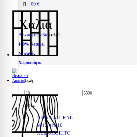
0,00
€
Χαλιά
Αρχική σελίδα
Χαλιά
100% Natural
Μηχανής
Χειροποίητα
Τιμή
Ελάχιστη
Μέγιστη
τιμή
τιμή
Είδος
100% NATURAL
ΜΗΧΑΝΗΣ
ΧΕΙΡΟΠΟΙΗΤΟ