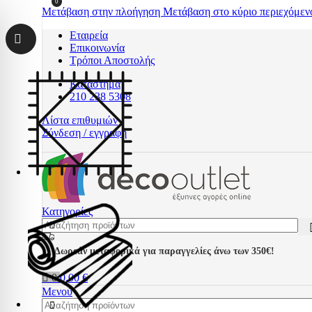
0
Μετάβαση στην πλοήγηση
Μετάβαση στο κύριο περιεχόμεν
Εταιρεία
Επικοινωνία
Τρόποι Αποστολής
Κατάστημα
210 238 5308
Λίστα επιθυμιών
Σύνδεση / εγγραφή
Κατηγορίες
Δωρεάν μεταφορικά για παραγγελίες άνω των 350€!
0
0,00
€
Μενού