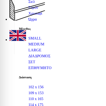
Σιελ
Σομόν
Χρυσαφί
Ώχρα
Μέγεθος
SMALL
MEDIUM
LARGE
ΔΙΑΔΡΟΜΟΣ
ΣΕΤ
ΕΠΙΘΥΜΗΤΟ
Διάσταση
102 x 156
109 x 153
110 x 165
114 x 175