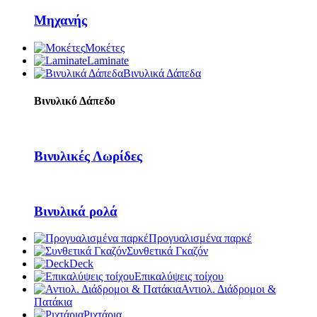
Μηχανής
Μοκέτες
Laminate
Βινυλικά Δάπεδα
Βινυλικό Δάπεδο
Βινυλικές Λωρίδες
Βινυλικά ρολά
Προγυαλισμένα παρκέ
Συνθετικά Γκαζόν
Deck
Επικαλύψεις τοίχου
Αντιολ. Διάδρομοι &
Πατάκια
Ριχτάρια