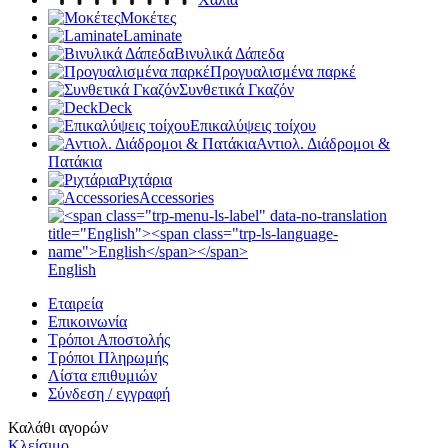
Μοκέτες
Laminate
Βινυλικά Δάπεδα
Προγυαλισμένα παρκέ
Συνθετικά Γκαζόν
Deck
Επικαλύψεις τοίχου
Αντιολ. Διάδρομοι &
Πατάκια
Ριχτάρια
Accessories
English
Εταιρεία
Επικοινωνία
Τρόποι Αποστολής
Τρόποι Πληρωμής
Λίστα επιθυμιών
Σύνδεση / εγγραφή
Καλάθι αγορών
Κλείσιμο