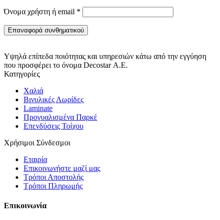
Απαιτείται
Όνομα χρήστη ή email
*
Επαναφορά συνθηματικού
Υψηλά επίπεδα ποιότητας και υπηρεσιών κάτω από την εγγύηση
που προσφέρει το όνομα Decostar Α.Ε.
Κατηγορίες
Χαλιά
Βινυλικές Λωρίδες
Laminate
Προγυαλισμένα Παρκέ
Επενδύσεις Τοίχου
Χρήσιμοι Σύνδεσμοι
Εταιρία
Επικοινωνήστε μαζί μας
Τρόποι Αποστολής
Τρόποι Πληρωμής
Επικοινωνία