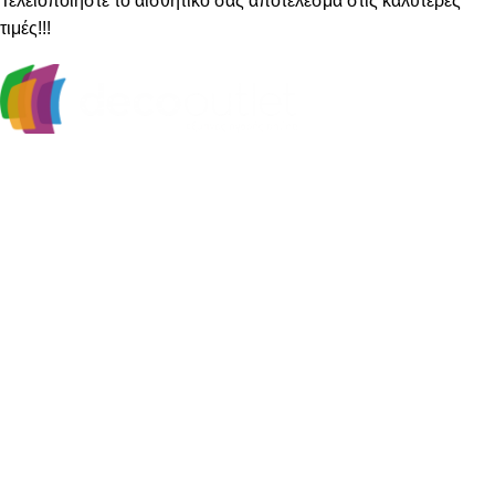
Τελειοποιήστε το αισθητικό σας αποτέλεσμα στις καλύτερες
τιμές!!!
Υψηλά επίπεδα ποιότητας και υπηρεσιών κάτω από την
εγγύηση που προσφέρει το όνομα Decostar Α.Ε.
Κατηγορίες
Χαλιά
Βινυλικές Λωρίδες
Laminate
Προγυαλισμένα Παρκέ
Επενδύσεις Τοίχου
Χρήσιμοι Σύνδεσμοι
Εταιρία
Επικοινωνήστε μαζί μας
Τρόποι Αποστολής