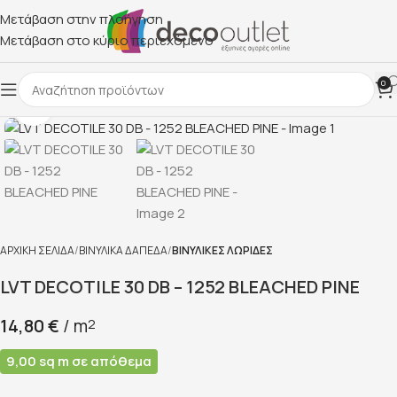
Μετάβαση στην πλοήγηση
Μετάβαση στο κύριο περιεχόμενο
0
Κάντε κλικ για μεγέθυνση
ΑΡΧΙΚΉ ΣΕΛΊΔΑ
ΒΙΝΥΛΙΚΆ ΔΆΠΕΔΑ
ΒΙΝΥΛΙΚΈΣ ΛΩΡΊΔΕΣ
LVT DECOTILE 30 DB – 1252 BLEACHED PINE
14,80
€
/ m
2
9,00 sq m σε απόθεμα