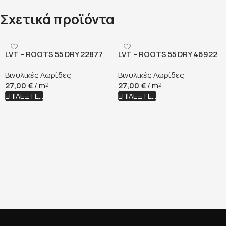
Σχετικά προϊόντα
LVT – ROOTS 55 DRY 22877
LVT – ROOTS 55 DRY 46922
GLYDE OAK
TRIANA
Βινυλικές Λωρίδες
Βινυλικές Λωρίδες
27,00
€
/ m
27,00
€
/ m
2
2
ΕΠΙΛΈΞΤΕ...
ΕΠΙΛΈΞΤΕ...