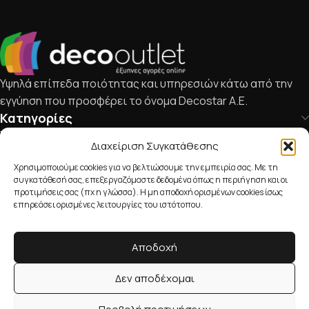
Υψηλά επίπεδα ποιότητας και υπηρεσιών κάτω από την
εγγύηση που προσφέρει το όνομα Decostar Α.Ε.
Κατηγορίες
Χρήσιμοι Σύνδεσμοι
Διαχείριση Συγκατάθεσης
Επικοινωνία
Χρησιμοποιούμε cookies για να βελτιώσουμε την εμπειρία σας. Με τη
210 238 5308
συγκατάθεσή σας, επεξεργαζόμαστε δεδομένα όπως η περιήγηση και οι
προτιμήσεις σας (πχ η γλώσσα). Η μη αποδοχή ορισμένων cookies ίσως
e-sales@deco-outlet.gr
επηρεάσει ορισμένες λειτουργίες του ιστότοπου.
Social media
Αποδοχή
Δεν αποδέχομαι