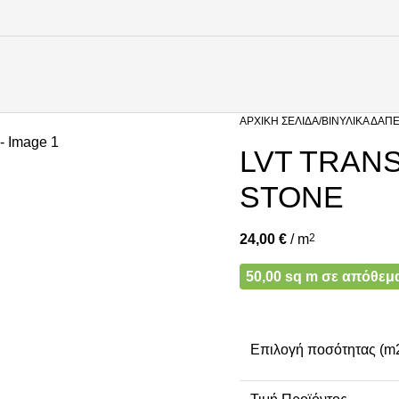
ΑΡΧΙΚΉ ΣΕΛΊΔΑ
ΒΙΝΥΛΙΚΆ ΔΆΠ
LVT TRANS
STONE
24,00
€
/ m
2
50,00 sq m σε απόθεμ
Επιλογή ποσότητας (m