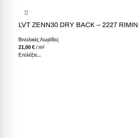
LVT ZENN30 DRY BACK – 2227 RIMIN
Βινυλικές Λωρίδες
21,00
€
/ m
2
Επιλέξτε...
Υψηλά επίπεδα ποιότητας και υπηρεσιών κάτω από τη
Κατηγορίες
Χαλιά
Βινυλικές Λωρίδες
Laminate
Προγυαλισμένα Παρκέ
Επενδύσεις Τοίχου
Χρήσιμοι Σύνδεσμοι