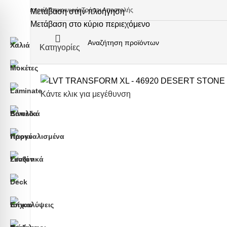
Εταιρεία
Επικοινωνία
Τρόποι Αποστολής
Μετάβαση στην πλοήγηση
Μετάβαση στο κύριο περιεχόμενο
Κατηγορίες
Κάντε κλικ για μεγέθυνση