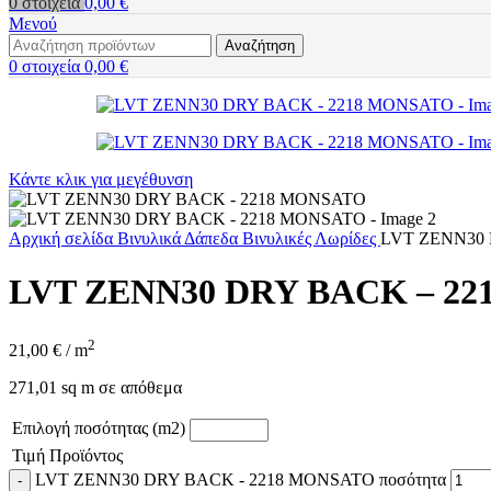
0
στοιχεία
0,00
€
Μενού
Αναζήτηση
0
στοιχεία
0,00
€
Κάντε κλικ για μεγέθυνση
Αρχική σελίδα
Βινυλικά Δάπεδα
Βινυλικές Λωρίδες
LVT ZENN30
LVT ZENN30 DRY BACK – 2
2
21,00
€
/ m
271,01 sq m σε απόθεμα
Επιλογή ποσότητας (m2)
Τιμή Προϊόντος
LVT ZENN30 DRY BACK - 2218 MONSATO ποσότητα