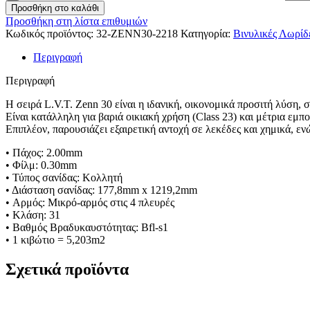
Προσθήκη στο καλάθι
Προσθήκη στη λίστα επιθυμιών
Κωδικός προϊόντος:
32-ZENN30-2218
Κατηγορία:
Βινυλικές Λωρίδ
Περιγραφή
Περιγραφή
Η σειρά L.V.T. Zenn 30 είναι η ιδανική, οικονομικά προσιτή λύση, 
Είναι κατάλληλη για βαριά οικιακή χρήση (Class 23) και μέτρια εμπ
Επιπλέον, παρουσιάζει εξαιρετική αντοχή σε λεκέδες και χημικά, εν
• Πάχος: 2.00mm
• Φίλμ: 0.30mm
• Τύπος σανίδας: Κολλητή
• Διάσταση σανίδας: 177,8mm x 1219,2mm
• Αρμός: Μικρό-αρμός στις 4 πλευρές
• Κλάση: 31
• Βαθμός Βραδυκαυστότητας: Bfl-s1
• 1 κιβώτιο = 5,203m2
Σχετικά προϊόντα