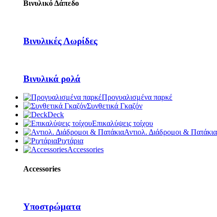
Βινυλικό Δάπεδο
Βινυλικές Λωρίδες
Βινυλικά ρολά
Προγυαλισμένα παρκέ
Συνθετικά Γκαζόν
Deck
Επικαλύψεις τοίχου
Αντιολ. Διάδρομοι & Πατάκια
Ριχτάρια
Accessories
Accessories
Υποστρώματα