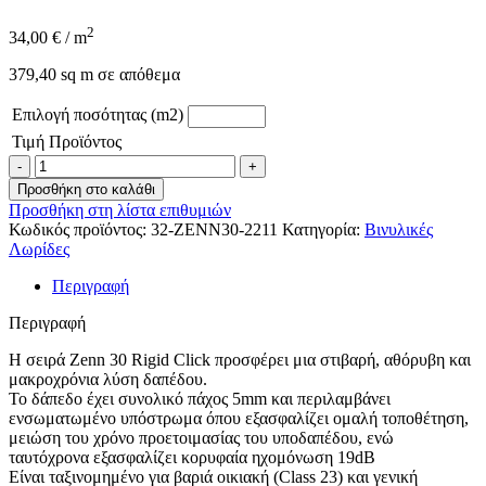
2
34,00
€
/ m
379,40 sq m σε απόθεμα
Επιλογή ποσότητας (m2)
Τιμή Προϊόντος
LVT
ZENN30
Προσθήκη στο καλάθι
CLICK
Προσθήκη στη λίστα επιθυμιών
-
Κωδικός προϊόντος:
32-ZENN30-2211
Κατηγορία:
Βινυλικές
2211
Λωρίδες
CAIRO
ποσότητα
Περιγραφή
Περιγραφή
Η σειρά Zenn 30 Rigid Click προσφέρει μια στιβαρή, αθόρυβη και
μακροχρόνια λύση δαπέδου.
Το δάπεδο έχει συνολικό πάχος 5mm και περιλαμβάνει
ενσωματωμένο υπόστρωμα όπου εξασφαλίζει ομαλή τοποθέτηση,
μειώση του χρόνο προετοιμασίας του υποδαπέδου, ενώ
ταυτόχρονα εξασφαλίζει κορυφαία ηχομόνωση 19dB
Eίναι ταξινομημένο για βαριά οικιακή (Class 23) και γενική