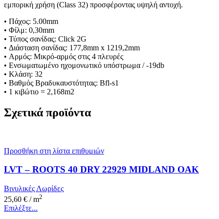
εμπορική χρήση (Class 32) προσφέροντας υψηλή αντοχή.
• Πάχος: 5.00mm
• Φίλμ: 0,30mm
• Τύπος σανίδας: Click 2G
• Διάσταση σανίδας: 177,8mm x 1219,2mm
• Αρμός: Μικρό-αρμός στις 4 πλευρές
• Ενσωματωμένο ηχομονωτικό υπόστρωμα / -19db
• Κλάση: 32
• Βαθμός Βραδυκαυστότητας: Bfl-s1
• 1 κιβώτιο = 2,168m2
Σχετικά προϊόντα
Προσθήκη στη λίστα επιθυμιών
LVT – ROOTS 40 DRY 22929 MIDLAND OAK
Βινυλικές Λωρίδες
2
25,60
€
/ m
Επιλέξτε...