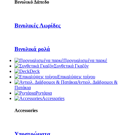
Βινυλικό Δάπεδο
Βινυλικές Λωρίδες
Βινυλικά ρολά
Προγυαλισμένα παρκέ
Συνθετικά Γκαζόν
Deck
Επικαλύψεις τοίχου
Αντιολ. Διάδρομοι &
Πατάκια
Ριχτάρια
Accessories
Accessories
Υποστρώματα