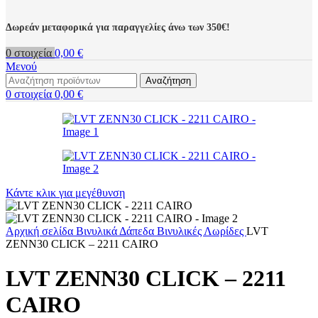
Δωρεάν μεταφορικά για παραγγελίες άνω των 350€!
0
στοιχεία
0,00
€
Μενού
Αναζήτηση
0
στοιχεία
0,00
€
Κάντε κλικ για μεγέθυνση
Αρχική σελίδα
Βινυλικά Δάπεδα
Βινυλικές Λωρίδες
LVT
ZENN30 CLICK – 2211 CAIRO
LVT ZENN30 CLICK – 2211
CAIRO