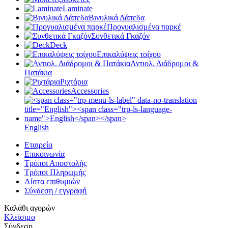
Laminate
Βινυλικά Δάπεδα
Προγυαλισμένα παρκέ
Συνθετικά Γκαζόν
Deck
Επικαλύψεις τοίχου
Αντιολ. Διάδρομοι &
Πατάκια
Ριχτάρια
Accessories
English
Εταιρεία
Επικοινωνία
Τρόποι Αποστολής
Τρόποι Πληρωμής
Λίστα επιθυμιών
Σύνδεση / εγγραφή
Καλάθι αγορών
Κλείσιμο
Σύνδεση