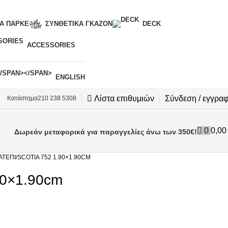
Α ΠΑΡΚΈ
ΣΥΝΘΕΤΙΚΆ ΓΚΑΖΌΝ
DECK
ACCESSORIES
ENGLISH
Λίστα επιθυμιών
Σύνδεση / εγγρα
Κατάστημα
210 238 5308
0
0,0
Δωρεάν μεταφορικά για παραγγελίες άνω των 350€!
ΑΤΕΠΊ
SCOTIA 752 1.90×1.90CM
90×1.90cm