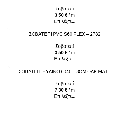
Σοβατεπί
3,50
€
/ m
Επιλέξτε...
ΣΟΒΑΤΕΠΙ PVC S60 FLEX – 2782
Σοβατεπί
3,50
€
/ m
Επιλέξτε...
ΣΟΒΑΤΕΠΙ ΞΥΛΙΝΟ 6046 – 8CM OAK MATT
Σοβατεπί
7,30
€
/ m
Επιλέξτε...
Υψηλά επίπεδα ποιότητας και υπηρεσιών κάτω από την
εγγύηση που προσφέρει το όνομα Decostar Α.Ε.