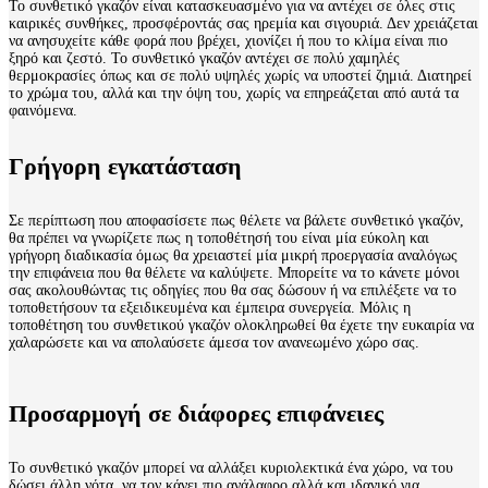
Το συνθετικό γκαζόν είναι κατασκευασμένο για να αντέχει σε όλες στις
καιρικές συνθήκες, προσφέροντάς σας ηρεμία και σιγουριά. Δεν χρειάζεται
να ανησυχείτε κάθε φορά που βρέχει, χιονίζει ή που το κλίμα είναι πιο
ξηρό και ζεστό. Το συνθετικό γκαζόν αντέχει σε πολύ χαμηλές
θερμοκρασίες όπως και σε πολύ υψηλές χωρίς να υποστεί ζημιά. Διατηρεί
το χρώμα του, αλλά και την όψη του, χωρίς να επηρεάζεται από αυτά τα
φαινόμενα.
Γρήγορη εγκατάσταση
Σε περίπτωση που αποφασίσετε πως θέλετε να βάλετε συνθετικό γκαζόν,
θα πρέπει να γνωρίζετε πως η τοποθέτησή του είναι μία εύκολη και
γρήγορη διαδικασία όμως θα χρειαστεί μία μικρή προεργασία αναλόγως
την επιφάνεια που θα θέλετε να καλύψετε. Μπορείτε να το κάνετε μόνοι
σας ακολουθώντας τις οδηγίες που θα σας δώσουν ή να επιλέξετε να το
τοποθετήσουν τα εξειδικευμένα και έμπειρα συνεργεία. Μόλις η
τοποθέτηση του συνθετικού γκαζόν ολοκληρωθεί θα έχετε την ευκαιρία να
χαλαρώσετε και να απολαύσετε άμεσα τον ανανεωμένο χώρο σας.
Προσαρμογή σε διάφορες επιφάνειες
Το συνθετικό γκαζόν μπορεί να αλλάξει κυριολεκτικά ένα χώρο, να του
δώσει άλλη νότα, να τον κάνει πιο ανάλαφρο αλλά και ιδανικό για