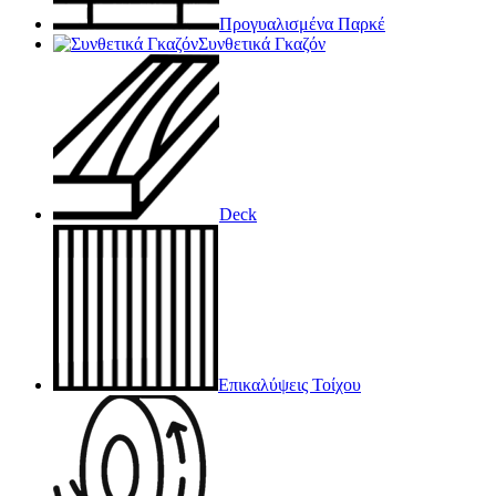
Προγυαλισμένα Παρκέ
Συνθετικά Γκαζόν
Deck
Επικαλύψεις Τοίχου