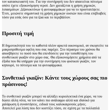
τον κατασκευαστή του. Για την συντήρησή του δεν απαιτείται πότισμα
οπότε έχετε εξοικονόμηση νερού. Δεν χρειάζεται η χρήση χημικών,
λιπασμάτων ,ζιζανιοκτόνων ή φυτοφαρμάκων για να το προστατέψετε.
Έτσι, μειώνετε σημαντικά τη χρήση χημικών ουσιών που είναι επιβλαβείς
τόσο για εσάς όσο για τα ζώα και το περιβάλλον.
Προσιτή τιμή
Η δημοτικότητά του το καθιστά πλέον αρκετά οικονομικό, αν σκεφτείτε τα
μακροπρόθεσμα οφέλη που σας παρέχει. Στο πέρασμα του χρόνου θα
αποσβήσετε το ποσό που θα επενδύσετε για την τοποθέτηση του
συνθετικού γκαζόν στο χώρο σας. Θα εξοικονομήσετε χρήματα από τα
έξοδα που θα υπήρχαν για την συντήρηση του φυσικού γκαζόν, τον
κηπουρό, το πότισμα και τα φυτοφάρμακα.
Συνθετικό γκαζόν: Κάντε τους χώρους σας πιο
πράσινους!
Το συνθετικό γκαζόν μπορεί να αλλάξει κυριολεκτικά ένα χώρο, να του
δώσει άλλη νότα, να τον κάνει πιο ανάλαφρο αλλά και ιδανικό για
χαλάρωση ή συναντήσεις, ειδικά τους καλοκαιρινούς μήνες.
Αποτελεί μια λύση που δεν κοστίζει τόσο, σε σχέση με τα πολλαπλά