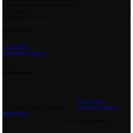
που προσφέρει το όνομα Decostar Α.Ε.
Κατηγορίες
Χρήσιμοι Σύνδεσμοι
Επικοινωνία
210 238 5308
e-sales@deco-outlet.gr
Social media
Γενικοί Όροι
Πολιτική Απορρήτου
Deco-outlet.gr
2026
. Created by
BusinessCom
Αρ. Γ.Ε.ΜΗ.:367301000