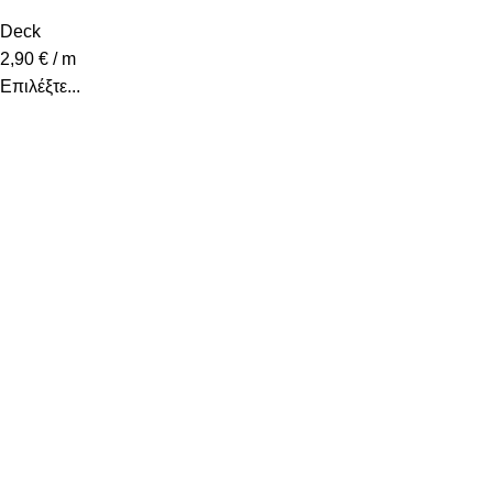
Deck
2,90
€
/ m
Επιλέξτε...
Υψηλά επίπεδα ποιότητας και υπηρεσιών κάτω από την
εγγύηση που προσφέρει το όνομα Decostar Α.Ε.
Κατηγορίες
Χαλιά
Βινυλικές Λωρίδες
Laminate
Προγυαλισμένα Παρκέ
Επενδύσεις Τοίχου
Χρήσιμοι Σύνδεσμοι
Εταιρία
Επικοινωνήστε μαζί μας
Τρόποι Αποστολής