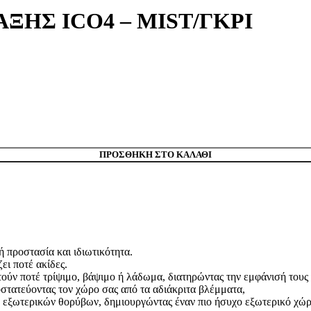
ΞΗΣ ICO4 – MIST/ΓΚΡΙ
ΠΡΟΣΘΉΚΗ ΣΤΟ ΚΑΛΆΘΙ
προστασία και ιδιωτικότητα.
ει ποτέ ακίδες.
ούν ποτέ τρίψιμο, βάψιμο ή λάδωμα, διατηρώντας την εμφάνισή τους 
οστατεύοντας τον χώρο σας από τα αδιάκριτα βλέμματα,
 εξωτερικών θορύβων, δημιουργώντας έναν πιο ήσυχο εξωτερικό χώρ