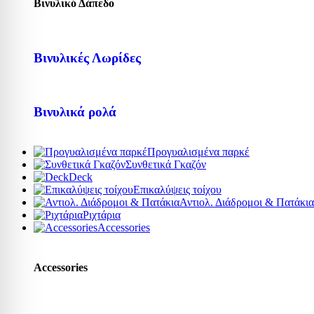
Βινυλικό Δάπεδο
Βινυλικές Λωρίδες
Βινυλικά ρολά
Προγυαλισμένα παρκέ
Συνθετικά Γκαζόν
Deck
Επικαλύψεις τοίχου
Αντιολ. Διάδρομοι & Πατάκια
Ριχτάρια
Accessories
Accessories