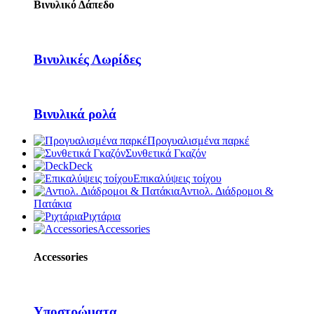
Βινυλικό Δάπεδο
Βινυλικές Λωρίδες
Βινυλικά ρολά
Προγυαλισμένα παρκέ
Συνθετικά Γκαζόν
Deck
Επικαλύψεις τοίχου
Αντιολ. Διάδρομοι &
Πατάκια
Ριχτάρια
Accessories
Accessories
Υποστρώματα