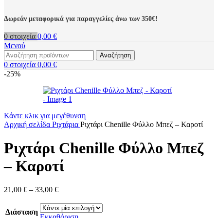
Δωρεάν μεταφορικά για παραγγελίες άνω των 350€!
0
στοιχεία
0,00
€
Μενού
Αναζήτηση
0
στοιχεία
0,00
€
-25%
Κάντε κλικ για μεγέθυνση
Αρχική σελίδα
Ριχτάρια
Ριχτάρι Chenille Φύλλο Μπεζ – Καροτί
Ριχτάρι Chenille Φύλλο Μπεζ
– Καροτί
Price
21,00
€
–
33,00
€
range:
21,00 €
Διάσταση
through
Εκκαθάριση