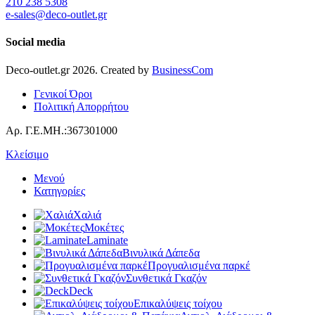
210 238 5308
e-sales@deco-outlet.gr
Social media
Deco-outlet.gr
2026
. Created by
BusinessCom
Γενικοί Όροι
Πολιτική Απορρήτου
Αρ. Γ.Ε.ΜΗ.:367301000
Κλείσιμο
Μενού
Κατηγορίες
Χαλιά
Μοκέτες
Laminate
Βινυλικά Δάπεδα
Προγυαλισμένα παρκέ
Συνθετικά Γκαζόν
Deck
Επικαλύψεις τοίχου