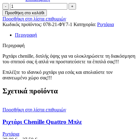
33,00 €
Ριχτάρι
Chenille
Προσθήκη στο καλάθι
Φύλλο
Προσθήκη στη λίστα επιθυμιών
Μπεζ
Κωδικός προϊόντος:
078-21-ΦΥ7-1
Κατηγορία:
Ριχτάρια
-
Καροτί
Περιγραφή
ποσότητα
Περιγραφή
Ριχτάρι chenille, διπλής όψης για να ολοκληρώσετε τη διακόσμηση
του σπιτιού σας ή απλά να προστατεύσετε τα έπιπλά σας!!!
Επιλέξτε το ιδανικό ριχτάρι για εσάς και απολαύστε τον
ανανεωμένο χώρο σας!!!
Σχετικά προϊόντα
Προσθήκη στη λίστα επιθυμιών
Ριχτάρι Chenille Quattro Μπλε
Ριχτάρια