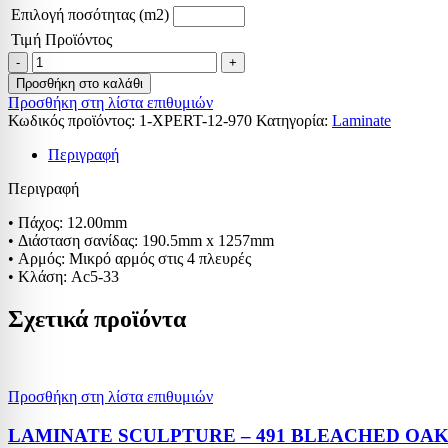
Επιλογή ποσότητας (m2)
Τιμή Προϊόντος
LAMINATE
XPERT
Προσθήκη στο καλάθι
PRO
Προσθήκη στη λίστα επιθυμιών
12mm
Κωδικός προϊόντος:
1-XPERT-12-970
Κατηγορία:
Laminate
-
970
Περιγραφή
MADAGASCAR
OAK
Περιγραφή
ποσότητα
• Πάχος: 12.00mm
• Διάσταση σανίδας: 190.5mm x 1257mm
• Αρμός: Μικρό αρμός στις 4 πλευρές
• Κλάση: Ac5-33
Σχετικά προϊόντα
Προσθήκη στη λίστα επιθυμιών
LAMINATE SCULPTURE – 491 BLEACHED OA