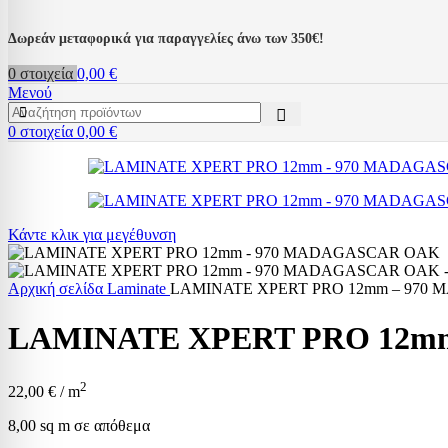
Δωρεάν μεταφορικά για παραγγελίες άνω των 350€!
0
στοιχεία
0,00
€
Μενού
0
στοιχεία
0,00
€
Κάντε κλικ για μεγέθυνση
Αρχική σελίδα
Laminate
LAMINATE XPERT PRO 12mm – 970
LAMINATE XPERT PRO 12m
2
22,00
€
/ m
8,00 sq m σε απόθεμα