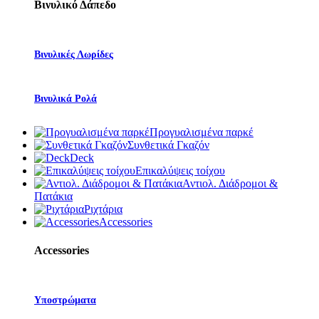
Βινυλικό Δάπεδο
Βινυλικές Λωρίδες
Βινυλικά Ρολά
Προγυαλισμένα παρκέ
Συνθετικά Γκαζόν
Deck
Επικαλύψεις τοίχου
Αντιολ. Διάδρομοι &
Πατάκια
Ριχτάρια
Accessories
Accessories
Υποστρώματα