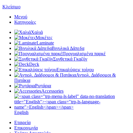
Κλείσιμο
Μενού
Κατηγορίες
Χαλιά
Μοκέτες
Laminate
Βινυλικά Δάπεδα
Προγυαλισμένα παρκέ
Συνθετικά Γκαζόν
Deck
Επικαλύψεις τοίχου
Αντιολ. Διάδρομοι &
Πατάκια
Ριχτάρια
Accessories
English
Εταιρεία
Επικοινωνία