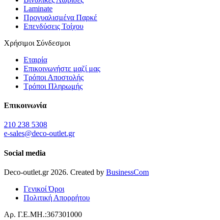
Laminate
Προγυαλισμένα Παρκέ
Επενδύσεις Τοίχου
Χρήσιμοι Σύνδεσμοι
Εταιρία
Επικοινωνήστε μαζί μας
Τρόποι Αποστολής
Τρόποι Πληρωμής
Επικοινωνία
210 238 5308
e-sales@deco-outlet.gr
Social media
Deco-outlet.gr
2026
. Created by
BusinessCom
Γενικοί Όροι
Πολιτική Απορρήτου
Αρ. Γ.Ε.ΜΗ.:367301000