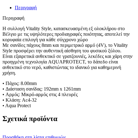
304
WHITE
Περιγραφή
OILED
OAK
Περιγραφή
ποσότητα
Η συλλογή Vitality Style, κατασκευασμένη εξ ολοκλήρου στο
Βέλγιο με τις υψηλότερες προδιαγραφές ποιότητας, αποτελεί την
κορυφαία επιλογή για κάθε σύγχρονο χώρο
Με σανίδες πάχους 8mm και περιμετρικό αρμό (4V), το Vitality
Style προσφέρει την αυθεντική αίσθηση του φυσικού ξύλου.
Είναι εξαιρετικά ανθεκτικό σε γρατζουνιές, λεκέδες και χάρη στην
προηγμένη τεχνολογία AQUAPROTECT, το δάπεδο είναι
ανθεκτικό στο νερό, καθιστώντας το ιδανικό για καθημερινή
χρήση.
• Πάχος: 8.00mm
• Διάσταση σανίδας: 192mm x 1261mm
• Αρμός: Μικρό-αρμός στις 4 πλευρές
• Κλάση: Ac4-32
• Aqua Protect
Σχετικά προϊόντα
Προσθήκη στη λίστα επιθυμιών