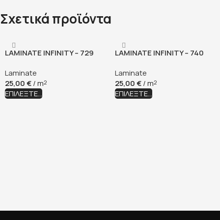
Σχετικά προϊόντα
LAMINATE INFINITY – 729
LAMINATE INFINITY – 740
BLACK PEPPER OAK
FEATHER OAK
Laminate
Laminate
25,00
€
/ m
25,00
€
/ m
2
2
ΕΠΙΛΈΞΤΕ...
ΕΠΙΛΈΞΤΕ...