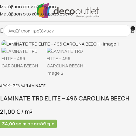
Μετάβαση στην πλοήγηση
Μετάβαση στο κύριο περιεχόμενο
0
Κάντε κλικ για μεγέθυνση
ΑΡΧΙΚΉ ΣΕΛΊΔΑ
LAMINATE
LAMINATE TRD ELITE – 496 CAROLINA BEECH
21,00
€
/ m
2
34,00 sq m σε απόθεμα