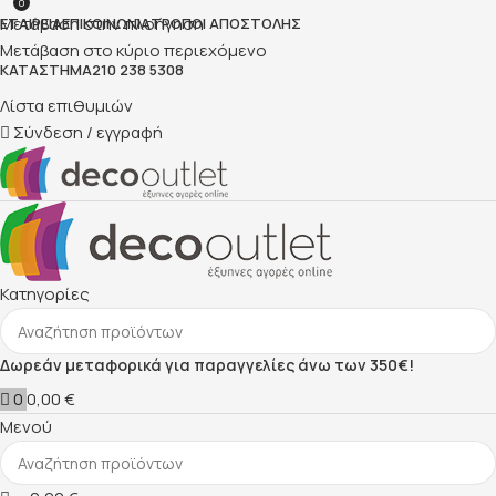
0
Μετάβαση στην πλοήγηση
ΕΤΑΙΡΕΊΑ
ΕΠΙΚΟΙΝΩΝΊΑ
ΤΡΌΠΟΙ ΑΠΟΣΤΟΛΉΣ
Μετάβαση στο κύριο περιεχόμενο
ΚΑΤΆΣΤΗΜΑ
210 238 5308
Λίστα επιθυμιών
Σύνδεση / εγγραφή
Κατηγορίες
Δωρεάν μεταφορικά για παραγγελίες άνω των 350€!
0
0,00
€
Μενού