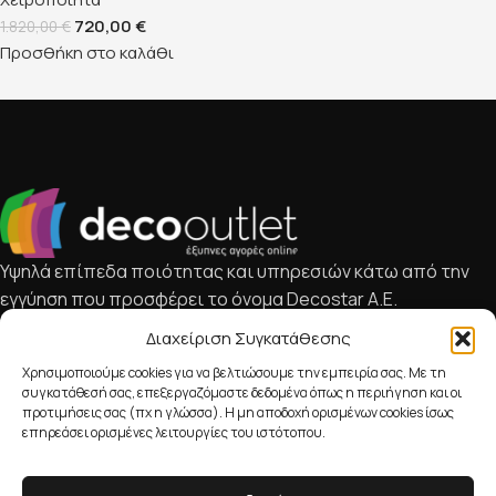
720,00
€
1.820,00
€
Προσθήκη στο καλάθι
Υψηλά επίπεδα ποιότητας και υπηρεσιών κάτω από την
εγγύηση που προσφέρει το όνομα Decostar Α.Ε.
Κατηγορίες
Διαχείριση Συγκατάθεσης
Χρήσιμοι Σύνδεσμοι
Χρησιμοποιούμε cookies για να βελτιώσουμε την εμπειρία σας. Με τη
Επικοινωνία
συγκατάθεσή σας, επεξεργαζόμαστε δεδομένα όπως η περιήγηση και οι
προτιμήσεις σας (πχ η γλώσσα). Η μη αποδοχή ορισμένων cookies ίσως
210 238 5308
επηρεάσει ορισμένες λειτουργίες του ιστότοπου.
e-sales@deco-outlet.gr