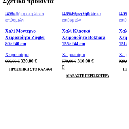
Σχετικά προϊόντα
-47%
Προσθήκη στη λίστα
-46%
Προσθήκη στη λίστα
Εξαντλήθηκε
-40%
Προσ
επιθυμιών
επιθυμιών
επιθ
Χαλί Mοντέρνο
Χαλί Κλασικό
Χαλί
Χειροποίητο Ziegler
Χειροποίητο Bokhara
Χειρ
80×240 cm
155×244 cm
151×
Χειροποίητα
Χειροποίητα
Χειρ
Original
Η
Original
Η
320,00
€
310,00
€
600,00
€
570,00
€
920,
price
τρέχουσα
price
τρέχουσα
ΠΡΟΣΘΉΚΗ ΣΤΟ ΚΑΛΆΘΙ
ΠΡ
was:
τιμή
was:
τιμή
ΔΙΑΒΆΣΤΕ ΠΕΡΙΣΣΌΤΕΡΑ
600,00 €.
είναι:
570,00 €.
είναι:
320,00 €.
310,00 €.