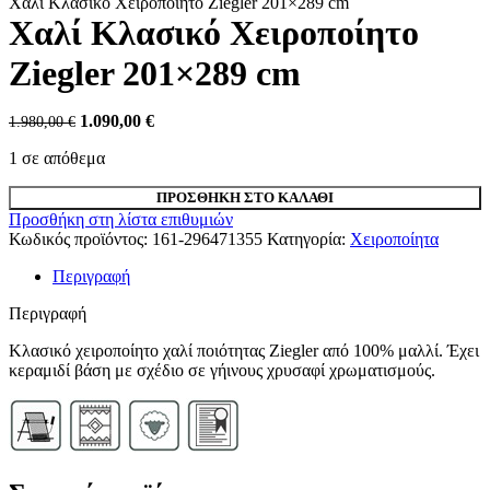
Χαλί Κλασικό Χειροποίητο Ziegler 201×289 cm
Χαλί Κλασικό Χειροποίητο
Ziegler 201×289 cm
Original
Η
1.090,00
€
1.980,00
€
price
τρέχουσα
1 σε απόθεμα
was:
τιμή
1.980,00 €.
είναι:
Χαλί
1.090,00 €.
ΠΡΟΣΘΉΚΗ ΣΤΟ ΚΑΛΆΘΙ
Κλασικό
Προσθήκη στη λίστα επιθυμιών
Χειροποίητο
Κωδικός προϊόντος:
161-296471355
Κατηγορία:
Χειροποίητα
Ziegler
201x289
Περιγραφή
cm
ποσότητα
Περιγραφή
Κλασικό χειροποίητο χαλί ποιότητας Ziegler από 100% μαλλί. Έχει
κεραμιδί βάση με σχέδιο σε γήινους χρυσαφί χρωματισμούς.