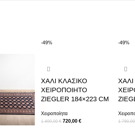
-49%
-49%
ΧΑΛΊ ΚΛΑΣΙΚΌ
ΧΑΛΊ
ΧΕΙΡΟΠΟΊΗΤΟ
ΧΕΙ
ZIEGLER 184×223 CM
ZIEG
Χειροποίητα
Χειροπ
720,00
€
1.400,00
€
1.790,0