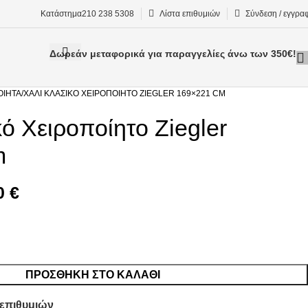
Κατάστημα
210 238 5308
Λίστα επιθυμιών
Σύνδεση / εγγρα
Δωρεάν μεταφορικά για παραγγελίες άνω των 350€!
ΟΊΗΤΑ
ΧΑΛΊ ΚΛΑΣΙΚΌ ΧΕΙΡΟΠΟΊΗΤΟ ZIEGLER 169×221 CM
ό Χειροποίητο Ziegler
m
0
€
ΠΡΟΣΘΉΚΗ ΣΤΟ ΚΑΛΆΘΙ
 επιθυμιών