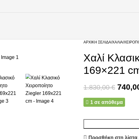
ΑΡΧΙΚΉ ΣΕΛΊΔΑ
ΧΑΛΙΆ
ΧΕΙΡΟΠ
Χαλί Κλασικ
169×221 c
740,0
1.830,00
€
1 σε απόθεμα
Προσθήκη στη λίστα