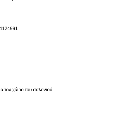
4124991
ια τον χώρο του σαλονιού.