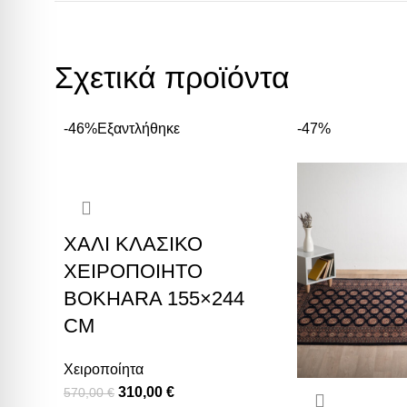
Σχετικά προϊόντα
-46%
Εξαντλήθηκε
-47%
ΧΑΛΊ ΚΛΑΣΙΚΌ
ΧΕΙΡΟΠΟΊΗΤΟ
BOKHARA 155×244
CM
Χειροποίητα
310,00
€
570,00
€