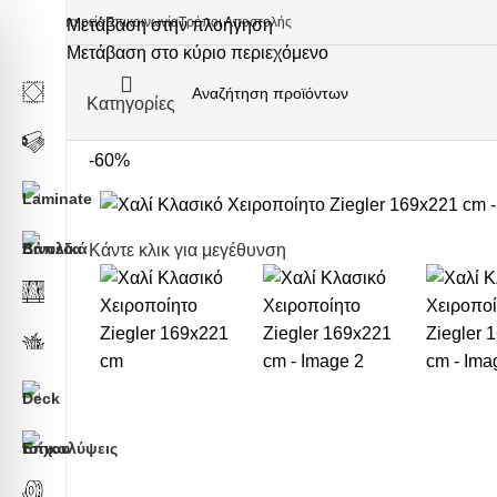
Εταιρεία
Επικοινωνία
Τρόποι Αποστολής
Μετάβαση στην πλοήγηση
Μετάβαση στο κύριο περιεχόμενο
Κατηγορίες
-60%
Κάντε κλικ για μεγέθυνση