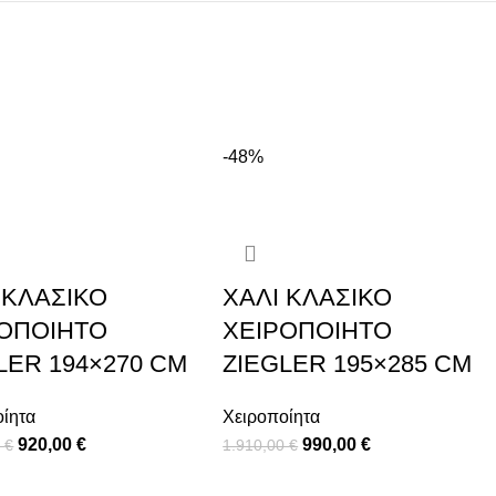
-48%
 ΚΛΑΣΙΚΌ
ΧΑΛΊ ΚΛΑΣΙΚΌ
ΡΟΠΟΊΗΤΟ
ΧΕΙΡΟΠΟΊΗΤΟ
LER 194×270 CM
ZIEGLER 195×285 CM
οίητα
Χειροποίητα
920,00
€
990,00
€
0
€
1.910,00
€