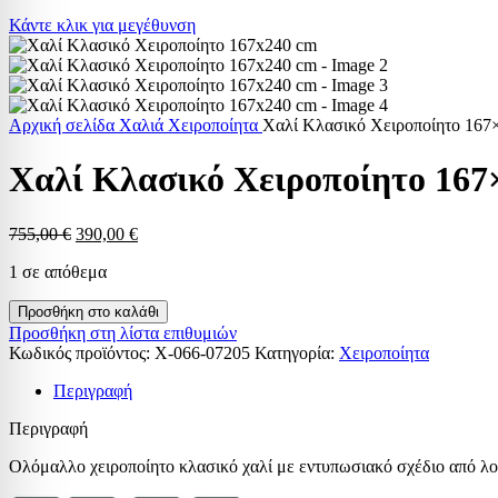
Κάντε κλικ για μεγέθυνση
Αρχική σελίδα
Χαλιά
Χειροποίητα
Χαλί Κλασικό Χειροποίητο 167
Χαλί Κλασικό Χειροποίητο 167
Original
Η
755,00
€
390,00
€
price
τρέχουσα
1 σε απόθεμα
was:
τιμή
755,00 €.
είναι:
Χαλί
Προσθήκη στο καλάθι
390,00 €.
Κλασικό
Προσθήκη στη λίστα επιθυμιών
Χειροποίητο
Κωδικός προϊόντος:
X-066-07205
Κατηγορία:
Χειροποίητα
167x240
cm
Περιγραφή
ποσότητα
Περιγραφή
Ολόμαλλο χειροποίητο κλασικό χαλί με εντυπωσιακό σχέδιο από λο