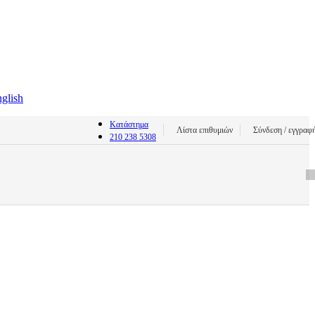
glish
Κατάστημα
Λίστα επιθυμιών
Σύνδεση / εγγραφ
210 238 5308