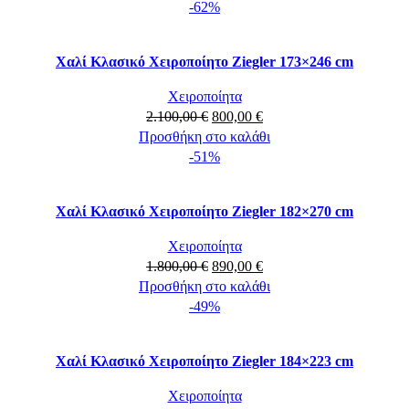
was:
τιμή
-62%
860,00 €.
είναι:
460,00 €.
Χαλί Κλασικό Χειροποίητο Ziegler 173×246 cm
Χειροποίητα
Original
Η
2.100,00
€
800,00
€
price
τρέχουσα
Προσθήκη στο καλάθι
was:
τιμή
-51%
2.100,00 €.
είναι:
800,00 €.
Χαλί Κλασικό Χειροποίητο Ziegler 182×270 cm
Χειροποίητα
Original
Η
1.800,00
€
890,00
€
price
τρέχουσα
Προσθήκη στο καλάθι
was:
τιμή
-49%
1.800,00 €.
είναι:
890,00 €.
Χαλί Κλασικό Χειροποίητο Ziegler 184×223 cm
Χειροποίητα