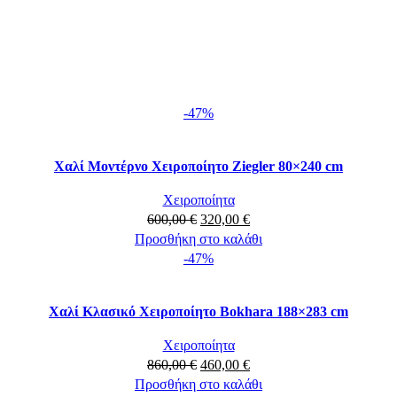
-47%
Χαλί Mοντέρνο Χειροποίητο Ziegler 80×240 cm
Χειροποίητα
Original
Η
600,00
€
320,00
€
price
τρέχουσα
Προσθήκη στο καλάθι
was:
τιμή
-47%
600,00 €.
είναι:
320,00 €.
Χαλί Κλασικό Χειροποίητο Bokhara 188×283 cm
Χειροποίητα
Original
Η
860,00
€
460,00
€
price
τρέχουσα
Προσθήκη στο καλάθι