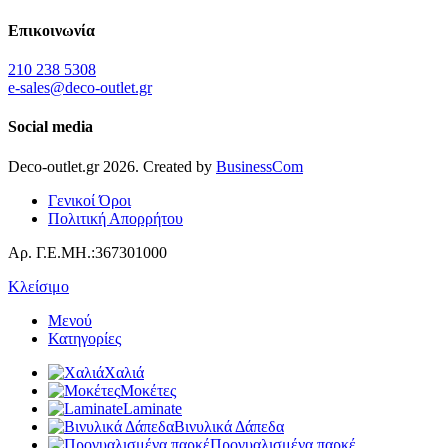
Επικοινωνία
210 238 5308
e-sales@deco-outlet.gr
Social media
Deco-outlet.gr
2026
. Created by
BusinessCom
Γενικοί Όροι
Πολιτική Απορρήτου
Αρ. Γ.Ε.ΜΗ.:367301000
Κλείσιμο
Μενού
Κατηγορίες
Χαλιά
Μοκέτες
Laminate
Βινυλικά Δάπεδα
Προγυαλισμένα παρκέ