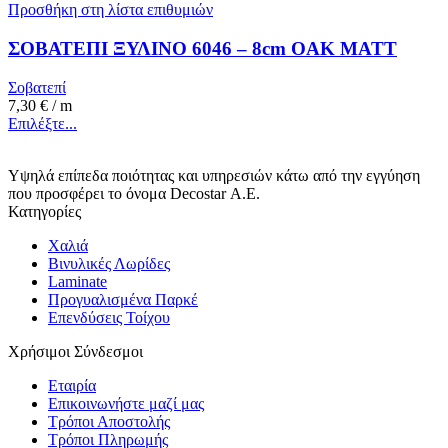
Προσθήκη στη λίστα επιθυμιών
ΣΟΒΑΤΕΠΙ ΞΥΛΙΝΟ 6046 – 8cm OAK MATT
Σοβατεπί
7,30
€
/ m
Επιλέξτε...
Υψηλά επίπεδα ποιότητας και υπηρεσιών κάτω από την εγγύηση
που προσφέρει το όνομα Decostar Α.Ε.
Κατηγορίες
Χαλιά
Βινυλικές Λωρίδες
Laminate
Προγυαλισμένα Παρκέ
Επενδύσεις Τοίχου
Χρήσιμοι Σύνδεσμοι
Εταιρία
Επικοινωνήστε μαζί μας
Τρόποι Αποστολής
Τρόποι Πληρωμής