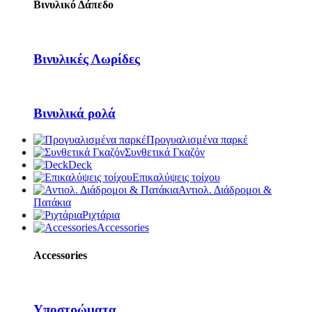
Βινυλικό Δάπεδο
Βινυλικές Λωρίδες
Βινυλικά ρολά
Προγυαλισμένα παρκέ
Συνθετικά Γκαζόν
Deck
Επικαλύψεις τοίχου
Αντιολ. Διάδρομοι &
Πατάκια
Ριχτάρια
Accessories
Accessories
Υποστρώματα