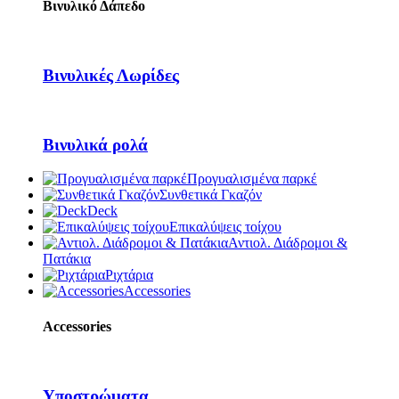
Βινυλικό Δάπεδο
Βινυλικές Λωρίδες
Βινυλικά ρολά
Προγυαλισμένα παρκέ
Συνθετικά Γκαζόν
Deck
Επικαλύψεις τοίχου
Αντιολ. Διάδρομοι &
Πατάκια
Ριχτάρια
Accessories
Accessories
Υποστρώματα