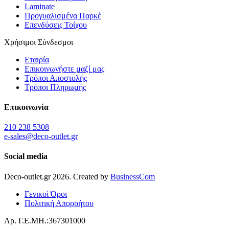
Laminate
Προγυαλισμένα Παρκέ
Επενδύσεις Τοίχου
Χρήσιμοι Σύνδεσμοι
Εταιρία
Επικοινωνήστε μαζί μας
Τρόποι Αποστολής
Τρόποι Πληρωμής
Επικοινωνία
210 238 5308
e-sales@deco-outlet.gr
Social media
Deco-outlet.gr
2026
. Created by
BusinessCom
Γενικοί Όροι
Πολιτική Απορρήτου
Αρ. Γ.Ε.ΜΗ.:367301000