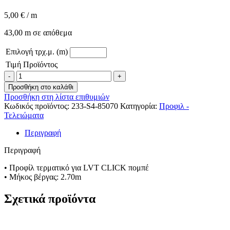
5,00
€
/ m
43,00 m σε απόθεμα
Επιλογή τρχ.μ. (m)
Τιμή Προϊόντος
ΤΕΡΜΑΤΙΚΟ
ΓΙΑ
Προσθήκη στο καλάθι
LVT
Προσθήκη στη λίστα επιθυμιών
CLICK
Κωδικός προϊόντος:
233-S4-85070
Κατηγορία:
Προφιλ -
S4
Τελειώματα
ΑΣΗΜΙ
ποσότητα
Περιγραφή
Περιγραφή
• Προφίλ τερματικό για LVT CLICK πομπέ
• Μήκος βέργας: 2.70m
Σχετικά προϊόντα