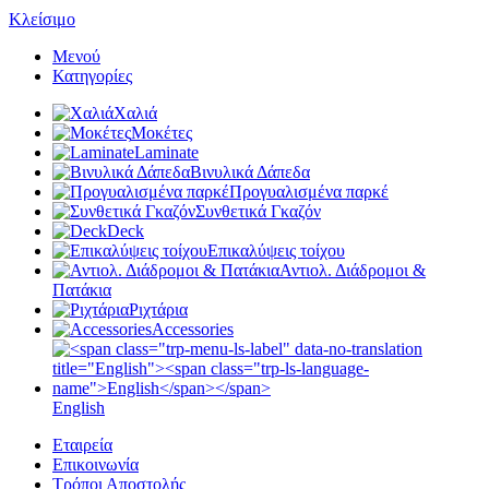
Κλείσιμο
Μενού
Κατηγορίες
Χαλιά
Μοκέτες
Laminate
Βινυλικά Δάπεδα
Προγυαλισμένα παρκέ
Συνθετικά Γκαζόν
Deck
Επικαλύψεις τοίχου
Αντιολ. Διάδρομοι &
Πατάκια
Ριχτάρια
Accessories
English
Εταιρεία
Επικοινωνία
Τρόποι Αποστολής