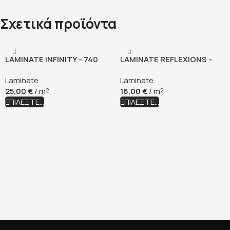
Σχετικά προϊόντα
LAMINATE INFINITY – 740
LAMINATE REFLEXIONS –
FEATHER OAK
551 UNIVERSAL OAK
Laminate
Laminate
25,00
€
/ m
16,00
€
/ m
2
2
ΕΠΙΛΈΞΤΕ...
ΕΠΙΛΈΞΤΕ...