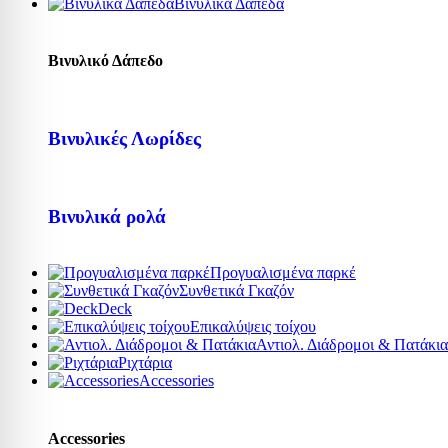
Βινυλικά Δάπεδα
Βινυλικό Δάπεδο
Βινυλικές Λωρίδες
Βινυλικά ρολά
Προγυαλισμένα παρκέ
Συνθετικά Γκαζόν
Deck
Επικαλύψεις τοίχου
Αντιολ. Διάδρομοι & Πατάκια
Ριχτάρια
Accessories
Accessories