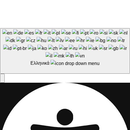
Deco-outlet.gr
2026
. Created by
BusinessCom
ΓΕΝΙΚΟΊ ΌΡΟΙ
ΠΟΛΙΤΙΚΉ ΑΠΟΡΡΉΤΟΥ
Αρ. Γ.Ε.ΜΗ.:367301000
Ελληνικά