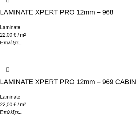
LAMINATE XPERT PRO 12mm – 968
LIGHTING OAK
Laminate
22,00
€
/ m
2
Επιλέξτε...
LAMINATE XPERT PRO 12mm – 969 CABIN
OAK
Laminate
22,00
€
/ m
2
Επιλέξτε...
Υψηλά επίπεδα ποιότητας και υπηρεσιών κάτω από την
εγγύηση που προσφέρει το όνομα Decostar Α.Ε.