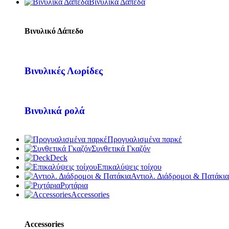
Βινυλικά Δάπεδα
Βινυλικό Δάπεδο
Βινυλικές Λωρίδες
Βινυλικά ρολά
Προγυαλισμένα παρκέ
Συνθετικά Γκαζόν
Deck
Επικαλύψεις τοίχου
Αντιολ. Διάδρομοι & Πατάκια
Ριχτάρια
Accessories
Accessories