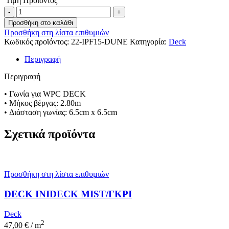
Τιμή Προϊόντος
Προσθήκη στο καλάθι
Προσθήκη στη λίστα επιθυμιών
Κωδικός προϊόντος:
22-IPF15-DUNE
Κατηγορία:
Deck
Περιγραφή
Περιγραφή
• Γωνία για WPC DECK
• Μήκος βέργας: 2.80m
• Διάσταση γωνίας: 6.5cm x 6.5cm
Σχετικά προϊόντα
Προσθήκη στη λίστα επιθυμιών
DECK INIDECK MIST/ΓΚΡΙ
Deck
2
47,00
€
/ m