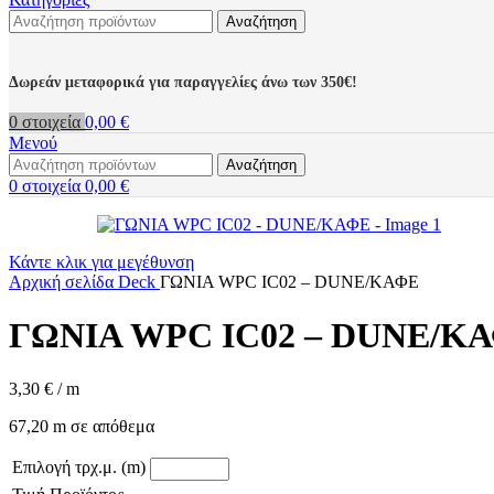
Αναζήτηση
Δωρεάν μεταφορικά για παραγγελίες άνω των 350€!
0
στοιχεία
0,00
€
Μενού
Αναζήτηση
0
στοιχεία
0,00
€
Κάντε κλικ για μεγέθυνση
Αρχική σελίδα
Deck
ΓΩΝΙΑ WPC IC02 – DUNE/ΚΑΦΕ
ΓΩΝΙΑ WPC IC02 – DUNE/Κ
3,30
€
/ m
67,20 m σε απόθεμα
Επιλογή τρχ.μ. (m)