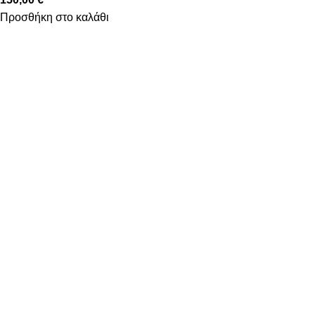
Προσθήκη στο καλάθι
Υψηλά επίπεδα ποιότητας και υπηρεσιών κάτω από την
εγγύηση που προσφέρει το όνομα Decostar Α.Ε.
Κατηγορίες
Χαλιά
Βινυλικές Λωρίδες
Laminate
Προγυαλισμένα Παρκέ
Επενδύσεις Τοίχου
Χρήσιμοι Σύνδεσμοι
Εταιρία
Επικοινωνήστε μαζί μας
Τρόποι Αποστολής
Τρόποι Πληρωμής