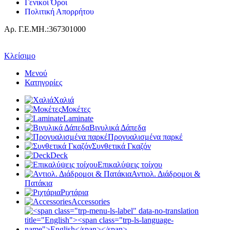
Γενικοί Όροι
Πολιτική Απορρήτου
Αρ. Γ.Ε.ΜΗ.:367301000
Κλείσιμο
Μενού
Κατηγορίες
Χαλιά
Μοκέτες
Laminate
Βινυλικά Δάπεδα
Προγυαλισμένα παρκέ
Συνθετικά Γκαζόν
Deck
Επικαλύψεις τοίχου
Αντιολ. Διάδρομοι &
Πατάκια
Ριχτάρια
Accessories