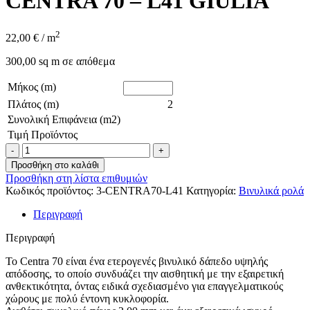
CENTRA 70 – L41 GIULIA
2
22,00
€
/ m
300,00 sq m σε απόθεμα
Μήκος (m)
Πλάτος (m)
2
Συνολική Επιφάνεια (m2)
Τιμή Προϊόντος
Προσθήκη στο καλάθι
Προσθήκη στη λίστα επιθυμιών
Κωδικός προϊόντος:
3-CENTRA70-L41
Κατηγορία:
Βινυλικά ρολά
Περιγραφή
Περιγραφή
Το Centra 70 είναι ένα ετερογενές βινυλικό δάπεδο υψηλής
απόδοσης, το οποίο συνδυάζει την αισθητική με την εξαιρετική
ανθεκτικότητα, όντας ειδικά σχεδιασμένο για επαγγελματικούς
χώρους με πολύ έντονη κυκλοφορία.