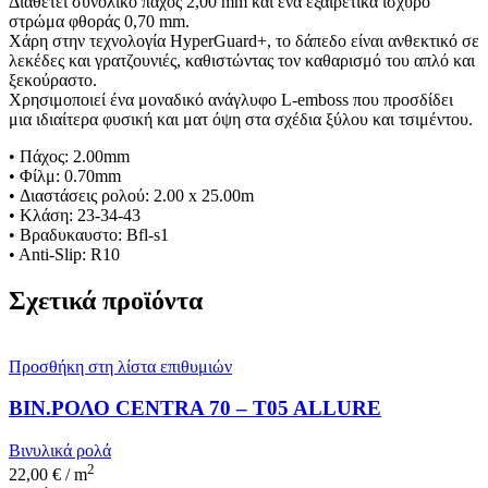
Διαθέτει συνολικό πάχος 2,00 mm και ένα εξαιρετικά ισχυρό
στρώμα φθοράς 0,70 mm.
Χάρη στην τεχνολογία HyperGuard+, το δάπεδο είναι ανθεκτικό σε
λεκέδες και γρατζουνιές, καθιστώντας τον καθαρισμό του απλό και
ξεκούραστο.
Χρησιμοποιεί ένα μοναδικό ανάγλυφο L-emboss που προσδίδει
μια ιδιαίτερα φυσική και ματ όψη στα σχέδια ξύλου και τσιμέντου.
• Πάχος: 2.00mm
• Φίλμ: 0.70mm
• Διαστάσεις ρολού: 2.00 x 25.00m
• Κλάση: 23-34-43
• Βραδυκαυστο: Bfl-s1
• Anti-Slip: R10
Σχετικά προϊόντα
Προσθήκη στη λίστα επιθυμιών
ΒΙΝ.ΡΟΛΟ CENTRA 70 – T05 ALLURE
Βινυλικά ρολά
2
22,00
€
/ m