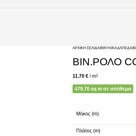
ΑΡΧΙΚΉ ΣΕΛΊΔΑ
ΒΙΝΥΛΙΚΆ ΔΆΠΕΔΑ
Β
ΒΙΝ.ΡΟΛΟ CO
11,70
€
/ m
2
479,70 sq m σε απόθεμα
Μήκος (m)
Πλάτος (m)