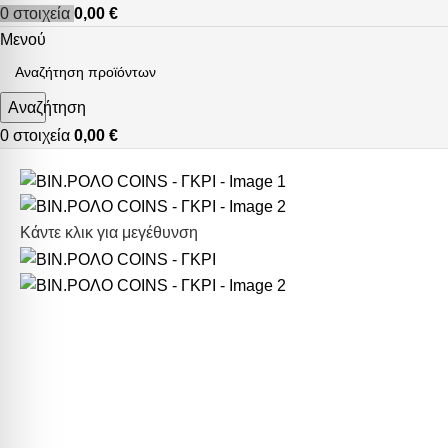
0
στοιχεία
0,00
€
Μενού
Αναζήτηση
0
στοιχεία
0,00
€
Κάντε κλικ για μεγέθυνση