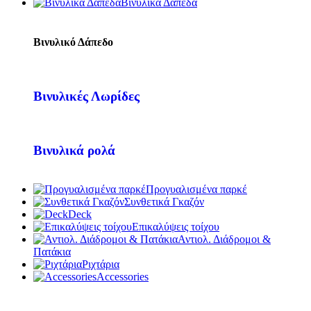
Βινυλικά Δάπεδα
Βινυλικό Δάπεδο
Βινυλικές Λωρίδες
Βινυλικά ρολά
Προγυαλισμένα παρκέ
Συνθετικά Γκαζόν
Deck
Επικαλύψεις τοίχου
Αντιολ. Διάδρομοι &
Πατάκια
Ριχτάρια
Accessories