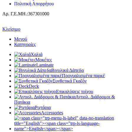
Πολιτική Απορρήτου
Αρ. Γ.Ε.ΜΗ.:367301000
Κλείσιμο
Μενού
Κατηγορίες
Χαλιά
Μοκέτες
Laminate
Βινυλικά Δάπεδα
Προγυαλισμένα παρκέ
Συνθετικά Γκαζόν
Deck
Επικαλύψεις τοίχου
Αντιολ. Διάδρομοι &
Πατάκια
Ριχτάρια
Accessories