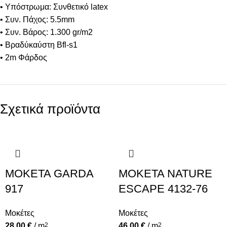
• Υπόστρωμα: Συνθετικό latex
• Συν. Πάχος: 5.5mm
• Συν. Βάρος: 1.300 gr/m2
• Βραδύκαύστη Bfl-s1
• 2m Φάρδος
Σχετικά προϊόντα
MOKETA GARDA
MOKETA NATURE
917
ESCAPE 4132-76
Μοκέτες
Μοκέτες
28,00
€
/ m
2
46,00
€
/ m
2