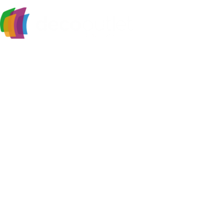
Υψηλά επίπεδα ποιότητας και υπηρεσιών κάτω από την
εγγύηση που προσφέρει το όνομα Decostar Α.Ε.
Κατηγορίες
Χαλιά
Βινυλικές Λωρίδες
Laminate
Προγυαλισμένα Παρκέ
Επενδύσεις Τοίχου
Χρήσιμοι Σύνδεσμοι
Εταιρία
Επικοινωνήστε μαζί μας
Τρόποι Αποστολής
Τρόποι Πληρωμής