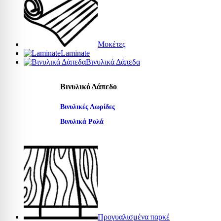
Μοκέτες
Laminate
Βινυλικά Δάπεδα
Βινυλικό Δάπεδο
Βινυλικές Λωρίδες
Βινυλικά Ρολά
Προγυαλισμένα παρκέ