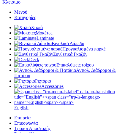
Κλείσιμο
Μενού
Κατηγορίες
Χαλιά
Μοκέτες
Laminate
Βινυλικά Δάπεδα
Προγυαλισμένα παρκέ
Συνθετικά Γκαζόν
Deck
Επικαλύψεις τοίχου
Αντιολ. Διάδρομοι &
Πατάκια
Ριχτάρια
Accessories
English
Εταιρεία
Επικοινωνία
Τρόποι Αποστολής