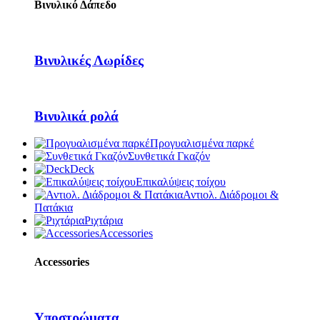
Βινυλικό Δάπεδο
Βινυλικές Λωρίδες
Βινυλικά ρολά
Προγυαλισμένα παρκέ
Συνθετικά Γκαζόν
Deck
Επικαλύψεις τοίχου
Αντιολ. Διάδρομοι &
Πατάκια
Ριχτάρια
Accessories
Accessories
Υποστρώματα