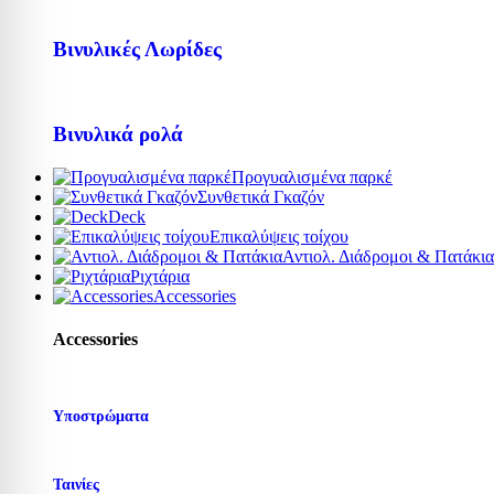
Βινυλικές Λωρίδες
Βινυλικά ρολά
Προγυαλισμένα παρκέ
Συνθετικά Γκαζόν
Deck
Επικαλύψεις τοίχου
Αντιολ. Διάδρομοι & Πατάκια
Ριχτάρια
Accessories
Accessories
Υποστρώματα
Ταινίες