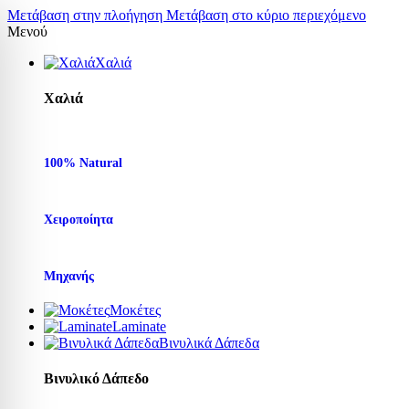
Μετάβαση στην πλοήγηση
Μετάβαση στο κύριο περιεχόμενο
Μενού
Χαλιά
Χαλιά
100% Natural
Χειροποίητα
Μηχανής
Μοκέτες
Laminate
Βινυλικά Δάπεδα
Βινυλικό Δάπεδο