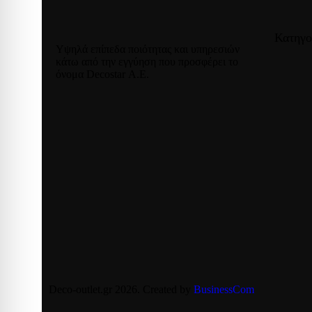
Κατηγο
Υψηλά επίπεδα ποιότητας και υπηρεσιών
κάτω από την εγγύηση που προσφέρει το
όνομα Decostar Α.Ε.
Deco-outlet.gr
2026
. Created by
BusinessCom