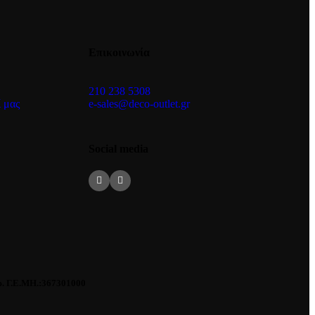
Επικοινωνία
210 238 5308
e-sales@deco-outlet.gr
 μας
Social media
. Γ.Ε.ΜΗ.:367301000