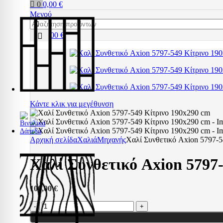
0
0,00
€
Μενού
0,00
€
Κάντε κλικ για μεγέθυνση
Αρχική σελίδα
Χαλιά
Μηχανής
Χαλί Συνθετικό Axion 5797-
Χαλί Συνθετικό Axion 5797
100,00
€