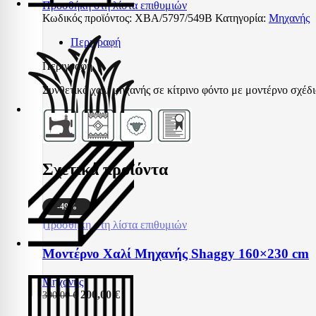
Προσθήκη στη λίστα επιθυμιών
Κωδικός προϊόντος:
XBA/5797/549Β
Κατηγορία:
Μηχανής
Περιγραφή
Περιγραφή
Συνθετικό χαλί μηχανής σε κίτρινο φόντο με μοντέρνο σχέδιο
Σχετικά προϊόντα
-49%
Προσθήκη στη λίστα επιθυμιών
Μοντέρνο Χαλί Μηχανής Shaggy 160×230 cm
Μηχανής
200,00
€
390,00
€