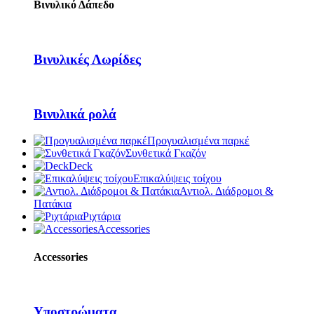
Βινυλικό Δάπεδο
Βινυλικές Λωρίδες
Βινυλικά ρολά
Προγυαλισμένα παρκέ
Συνθετικά Γκαζόν
Deck
Επικαλύψεις τοίχου
Αντιολ. Διάδρομοι &
Πατάκια
Ριχτάρια
Accessories
Accessories
Υποστρώματα