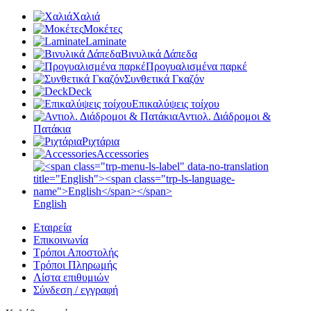
Χαλιά
Μοκέτες
Laminate
Βινυλικά Δάπεδα
Προγυαλισμένα παρκέ
Συνθετικά Γκαζόν
Deck
Επικαλύψεις τοίχου
Αντιολ. Διάδρομοι &
Πατάκια
Ριχτάρια
Accessories
English
Εταιρεία
Επικοινωνία
Τρόποι Αποστολής
Τρόποι Πληρωμής
Λίστα επιθυμιών
Σύνδεση / εγγραφή