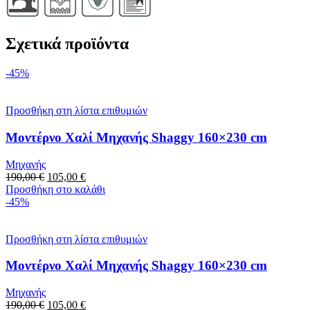
Σχετικά προϊόντα
-45%
Προσθήκη στη λίστα επιθυμιών
Μοντέρνο Χαλί Μηχανής Shaggy 160×230 cm
Μηχανής
Original
Η
190,00
€
105,00
€
price
τρέχουσα
Προσθήκη στο καλάθι
was:
τιμή
-45%
190,00 €.
είναι:
105,00 €.
Προσθήκη στη λίστα επιθυμιών
Μοντέρνο Χαλί Μηχανής Shaggy 160×230 cm
Μηχανής
Original
Η
190,00
€
105,00
€