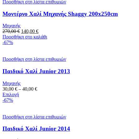
Προσθήκη στη λίστα επιθυμιών
Μοντέρνο Χαλί Μηχανής Shaggy 200x250cm
Μηχανής
Original
Η
270,00
€
140,00
€
price
τρέχουσα
Προσθήκη στο καλάθι
was:
τιμή
-67%
270,00 €.
είναι:
140,00 €.
Προσθήκη στη λίστα επιθυμιών
Παιδικό Χαλί Junior 2013
Μηχανής
Price
30,00
€
–
40,00
€
Αυτό
range:
Επιλογή
το
30,00 €
-67%
προϊόν
through
έχει
40,00 €
πολλαπλές
Προσθήκη στη λίστα επιθυμιών
παραλλαγές.
Οι
Παιδικό Χαλί Junior 2014
επιλογές
μπορούν