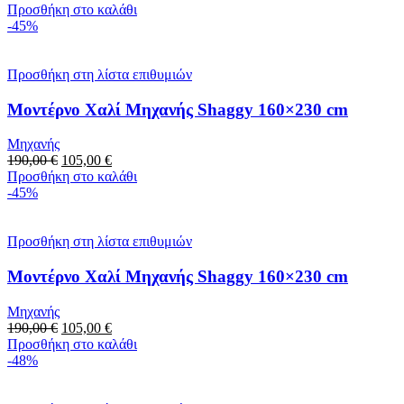
price
τρέχουσα
Προσθήκη στο καλάθι
was:
τιμή
-45%
190,00 €.
είναι:
105,00 €.
Προσθήκη στη λίστα επιθυμιών
Μοντέρνο Χαλί Μηχανής Shaggy 160×230 cm
Μηχανής
Original
Η
190,00
€
105,00
€
price
τρέχουσα
Προσθήκη στο καλάθι
was:
τιμή
-45%
190,00 €.
είναι:
105,00 €.
Προσθήκη στη λίστα επιθυμιών
Μοντέρνο Χαλί Μηχανής Shaggy 160×230 cm
Μηχανής
Original
Η
190,00
€
105,00
€
price
τρέχουσα
Προσθήκη στο καλάθι
was:
τιμή
-48%
190,00 €.
είναι:
105,00 €.