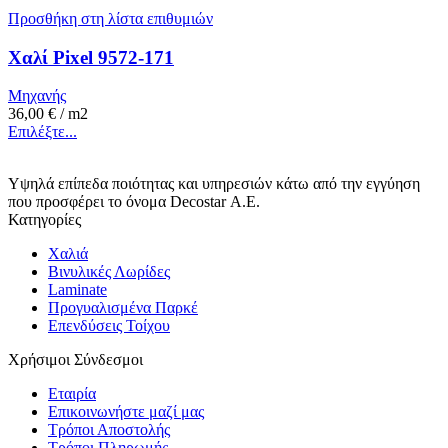
έχει
35,00 €.
Προσθήκη στη λίστα επιθυμιών
πολλαπλές
παραλλαγές.
Χαλί Pixel 9572-171
Οι
επιλογές
Μηχανής
μπορούν
36,00
€
/ m2
να
Αυτό
Επιλέξτε...
επιλεγούν
το
στη
προϊόν
σελίδα
Υψηλά επίπεδα ποιότητας και υπηρεσιών κάτω από την εγγύηση
έχει
του
που προσφέρει το όνομα Decostar Α.Ε.
πολλαπλές
προϊόντος
Κατηγορίες
παραλλαγές.
Οι
Χαλιά
επιλογές
Βινυλικές Λωρίδες
μπορούν
Laminate
να
Προγυαλισμένα Παρκέ
επιλεγούν
Επενδύσεις Τοίχου
στη
σελίδα
Χρήσιμοι Σύνδεσμοι
του
προϊόντος
Εταιρία
Επικοινωνήστε μαζί μας
Τρόποι Αποστολής
Τρόποι Πληρωμής