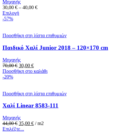
Μηχανής
να
Price
30,00
€
–
40,00
€
επιλεγούν
Αυτό
range:
Επιλογή
στη
το
30,00 €
-57%
σελίδα
προϊόν
through
του
έχει
40,00 €
προϊόντος
πολλαπλές
Προσθήκη στη λίστα επιθυμιών
παραλλαγές.
Οι
Παιδικό Χαλί Junior 2018 – 120×170 cm
επιλογές
μπορούν
Μηχανής
να
Original
Η
70,00
€
30,00
€
επιλεγούν
price
τρέχουσα
Προσθήκη στο καλάθι
στη
was:
τιμή
-20%
σελίδα
70,00 €.
είναι:
του
30,00 €.
προϊόντος
Προσθήκη στη λίστα επιθυμιών
Χαλί Linear 8583-111
Μηχανής
Original
Η
44,00
€
35,00
€
/ m2
price
Αυτό
τρέχουσα
Επιλέξτε...
was:
το
τιμή
44,00 €.
προϊόν
είναι: