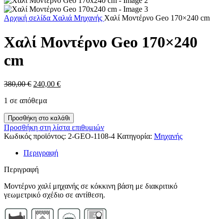
Αρχική σελίδα
Χαλιά
Μηχανής
Χαλί Μοντέρνο Geo 170×240 cm
Χαλί Μοντέρνο Geo 170×240
cm
Original
Η
380,00
€
240,00
€
price
τρέχουσα
1 σε απόθεμα
was:
τιμή
380,00 €.
είναι:
Χαλί
Προσθήκη στο καλάθι
240,00 €.
Μοντέρνο
Προσθήκη στη λίστα επιθυμιών
Geo
Κωδικός προϊόντος:
2-GEO-1108-4
Κατηγορία:
Μηχανής
170x240
cm
Περιγραφή
ποσότητα
Περιγραφή
Μοντέρνο χαλί μηχανής σε κόκκινη βάση με διακριτικό
γεωμετρικό σχέδιο σε αντίθεση.