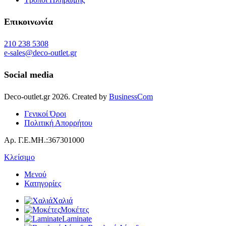
Επικοινωνία
210 238 5308
e-sales@deco-outlet.gr
Social media
Deco-outlet.gr
2026
. Created by
BusinessCom
Γενικοί Όροι
Πολιτική Απορρήτου
Αρ. Γ.Ε.ΜΗ.:367301000
Κλείσιμο
Μενού
Κατηγορίες
Χαλιά
Μοκέτες
Laminate