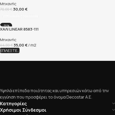
Μηχανής
30,00
€
70,00
€
ΠΡΟΣΘΉΚΗ ΣΤΟ ΚΑΛΆΘΙ
-20%
ΧΑΛΊ LINEAR 8583-111
Μηχανής
35,00
€
/ m2
44,00
€
ΕΠΙΛΈΞΤΕ...
Υψηλά επίπεδα ποιότητας και υπηρεσιών κάτω από την
εγγύηση που προσφέρει το όνομα Decostar Α.Ε.
Κατηγορίες
Χρήσιμοι Σύνδεσμοι