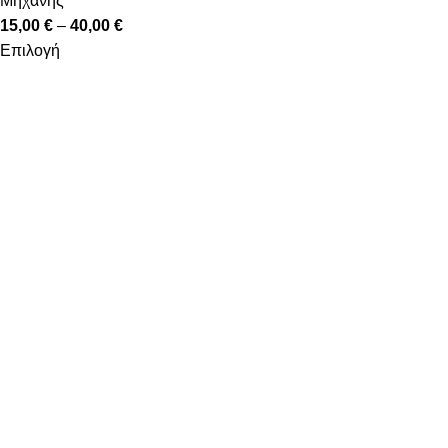
Μηχανής
15,00
€
–
40,00
€
Επιλογή
Υψηλά επίπεδα ποιότητας και υπηρεσιών κάτω από την
εγγύηση που προσφέρει το όνομα Decostar Α.Ε.
Κατηγορίες
Χαλιά
Βινυλικές Λωρίδες
Laminate
Προγυαλισμένα Παρκέ
Επενδύσεις Τοίχου
Χρήσιμοι Σύνδεσμοι
Εταιρία
Επικοινωνήστε μαζί μας
Τρόποι Αποστολής