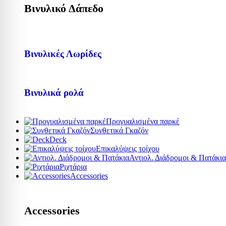
Βινυλικό Δάπεδο
Βινυλικές Λωρίδες
Βινυλικά ρολά
Προγυαλισμένα παρκέ
Συνθετικά Γκαζόν
Deck
Επικαλύψεις τοίχου
Αντιολ. Διάδρομοι & Πατάκια
Ριχτάρια
Accessories
Accessories