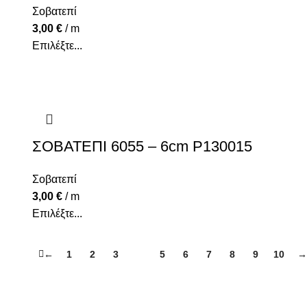
Σοβατεπί
3,00
€
/ m
Επιλέξτε...
ΣΟΒΑΤΕΠΙ 6055 – 6cm P130015
Σοβατεπί
3,00
€
/ m
Επιλέξτε...
←
1
2
3
4
5
6
7
8
9
10
→