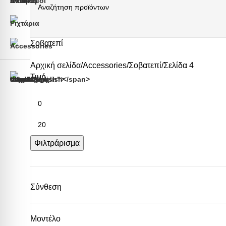
Σοβατεπί
Αρχική σελίδα
Accessories
Σοβατεπί
Σελίδα 4
Τιμή
Φιλτράρισμα
Σύνθεση
MDF
80
PVC
32
Μοντέλο
Ξύλο
4