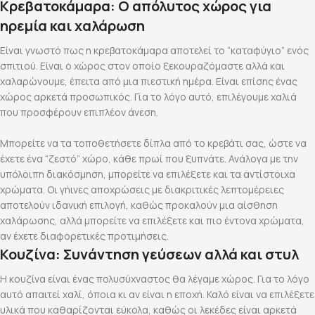
Κρεβατοκάμαρα: Ο απόλυτος χώρος για
ηρεμία και χαλάρωση
Είναι γνωστό πως η κρεβατοκάμαρα αποτελεί το “καταφύγιο” ενός
σπιτιού. Είναι ο χώρος στον οποίο ξεκουραζόμαστε αλλά και
χαλαρώνουμε, έπειτα από μια πιεστική ημέρα. Είναι επίσης ένας
χώρος αρκετά προσωπικός. Για το λόγο αυτό, επιλέγουμε χαλιά
που προσφέρουν επιπλέον άνεση.
Μπορείτε να τα τοποθετήσετε δίπλα από το κρεβάτι σας, ώστε να
έχετε ένα “ζεστό” χώρο, κάθε πρωί που ξυπνάτε. Ανάλογα με την
υπόλοιπη διακόσμηση, μπορείτε να επιλέξετε και τα αντίστοιχα
χρώματα. Οι γήινες αποχρώσεις με διακριτικές λεπτομέρειες
αποτελούν ιδανική επιλογή, καθώς προκαλούν μια αίσθηση
χαλάρωσης, αλλά μπορείτε να επιλέξετε και πιο έντονα χρώματα,
αν έχετε διαφορετικές προτιμήσεις.
Κουζίνα: Συνάντηση γεύσεων αλλά και στυλ
Η κουζίνα είναι ένας πολυσύχναστος θα λέγαμε χώρος. Για το λόγο
αυτό απαιτεί χαλί, όποια κι αν είναι η εποχή. Καλό είναι να επιλέξετε
υλικά που καθαρίζονται εύκολα, καθώς οι λεκέδες είναι αρκετά