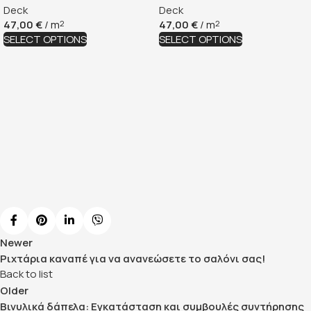
Deck
Deck
47,00
€
/ m
47,00
€
/ m
2
2
SELECT OPTIONS
SELECT OPTIONS
Newer
Ριχτάρια καναπέ για να ανανεώσετε το σαλόνι σας!
Back to list
Older
Βινυλικά δάπελα: Εγκατάσταση και συμβουλές συντήρησης