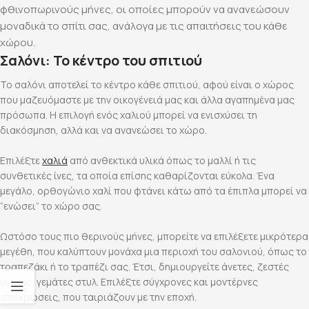
φθινοπωρινούς μήνες, οι οποίες μπορούν να ανανεώσουν
μοναδικά το σπίτι σας, ανάλογα με τις απαιτήσεις του κάθε
χώρου.
Σαλόνι: Το κέντρο του σπιτιού
Το σαλόνι αποτελεί το κέντρο κάθε σπιτιού, αφού είναι ο χώρος
που μαζευόμαστε με την οικογένειά μας και άλλα αγαπημένα μας
πρόσωπα. Η επιλογή ενός χαλιού μπορεί να ενισχύσει τη
διακόσμηση, αλλά και να ανανεώσει το χώρο.
Επιλέξτε
χαλιά
από ανθεκτικά υλικά όπως το μαλλί ή τις
συνθετικές ίνες, τα οποία επίσης καθαρίζονται εύκολα. Ένα
μεγάλο, ορθογώνιο χαλί που φτάνει κάτω από τα έπιπλα μπορεί να
“ενώσει” το χώρο σας.
Ωστόσο τους πιο θερινούς μήνες, μπορείτε να επιλέξετε μικρότερα
μεγέθη, που καλύπτουν μονάχα μια περιοχή του σαλονιού, όπως το
τραπεζάκι ή το τραπέζι σας. Έτσι, δημιουργείτε άνετες, ζεστές
γωνίες, γεμάτες στυλ. Επιλέξτε σύγχρονες και μοντέρνες
αποχρώσεις, που ταιριάζουν με την εποχή.